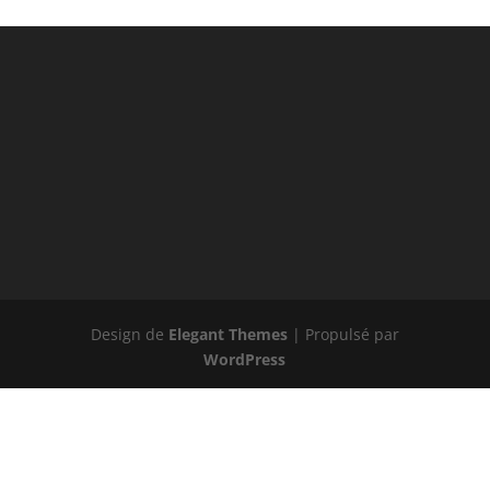
Design de
Elegant Themes
| Propulsé par
WordPress