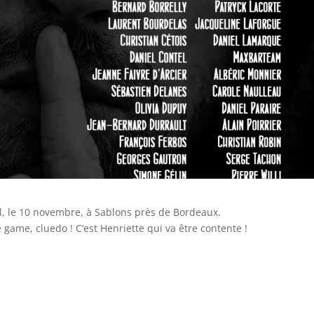
al, le 10 novembre, à Sablons près de Bordeaux.
ame, cluedo ! C’est Henriette qui va être contente !