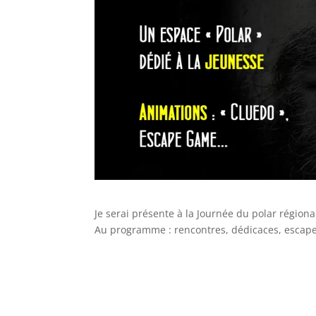
Je serai présente à la Journée du polar région
Au programme : rencontres, dédicaces, escape g